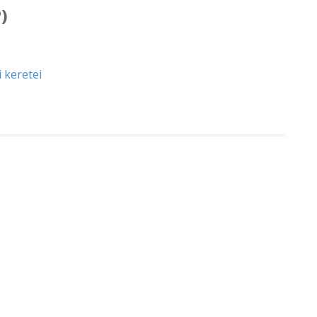
)
i keretei