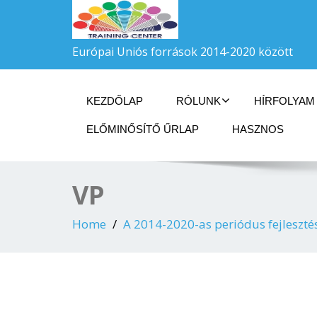
Európai Uniós források 2014-2020 között
KEZDŐLAP
RÓLUNK
HÍRFOLYAM
ELŐMINŐSÍTŐ ŰRLAP
HASZNOS
VP
Home
A 2014-2020-as periódus fejlesztés