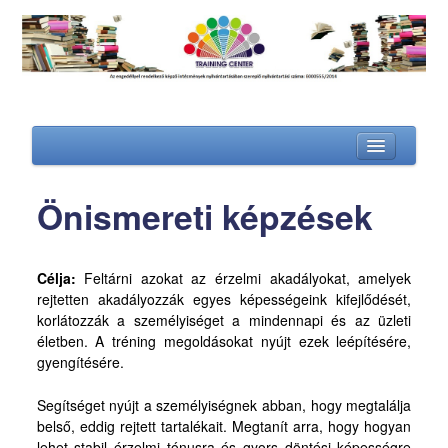
Önismereti képzések
Kezdőlap
Képzéseink
Célja:
Feltárni azokat az érzelmi akadályokat, amelyek
rejtetten akadályozzák egyes képességeink kifejlődését,
ENGEDÉLYEZETT KÉPZÉSEK
korlátozzák a személyiséget a mindennapi és az üzleti
életben. A tréning megoldásokat nyújt ezek leépítésére,
További képzéseink
gyengítésére.
Csapatépítő képzések
Segítséget nyújt a személyiségnek abban, hogy megtalálja
Értékesítői képzések
belső, eddig rejtett tartalékait. Megtanít arra, hogy hogyan
Kommunikációs képzések
lehet stabil érzelmi tónusra és gyors döntési képességre