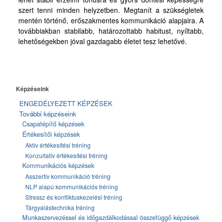
szert tenni minden helyzetben. Megtanít a szükségletek
Munkaszervezéssel és időgazdálkodással összefüggő képzések
mentén történő, erőszakmentes kommunikáció alapjaira. A
továbbiakban stabilabb, határozottabb habitust, nyíltabb,
Nyelvi képzések
lehetőségekben jóval gazdagabb életet tesz lehetővé.
Önismereti képzések
Stratégiai jellegű képzések
Számítástechnikai képzések
Képzéseink
Humánerőforrás felmérés és tesztelés
ENGEDÉLYEZETT KÉPZÉSEK
További képzéseink
Elérhetőség
Csapatépítő képzések
Értékesítői képzések
Aktív értékesítési tréning
Konzultatív értékesítési tréning
Kommunikációs képzések
Asszertív kommunikáció tréning
NLP alapú kommunikációs tréning
Stressz és konfliktuskezelési tréning
Tárgyalástechnika tréning
Munkaszervezéssel és időgazdálkodással összefüggő képzések