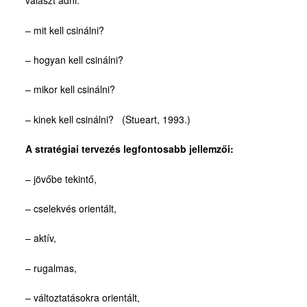
választ adni:
Munkaszervezéssel és időgazdálkodással összefüggő képzések
– mit kell csinálni?
Nyelvi képzések
– hogyan kell csinálni?
Önismereti képzések
– mikor kell csinálni?
Stratégiai jellegű képzések
Számítástechnikai képzések
– kinek kell csinálni? (Stueart, 1993.)
Humánerőforrás felmérés és tesztelés
A stratégiai tervezés legfontosabb jellemzői:
Elérhetőség
– jövőbe tekintő,
– cselekvés orientált,
– aktív,
– rugalmas,
– változtatásokra orientált,