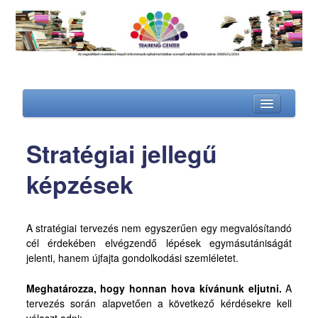
Stratégiai jellegű
Kezdőlap
képzések
Képzéseink
ENGEDÉLYEZETT KÉPZÉSEK
A stratégiai tervezés nem egyszerűen egy megvalósítandó
További képzéseink
cél érdekében elvégzendő lépések egymásutániságát
jelenti, hanem újfajta gondolkodási szemléletet.
Csapatépítő képzések
Meghatározza, hogy honnan hova kívánunk eljutni.
A
Értékesítői képzések
tervezés során alapvetően a következő kérdésekre kell
Kommunikációs képzések